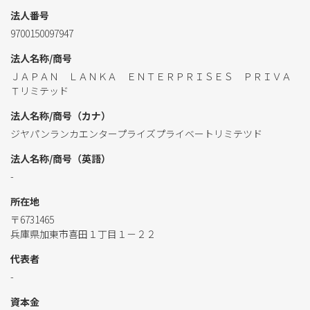
法人番号
9700150097947
法人名称/商号
ＪＡＰＡＮ ＬＡＮＫＡ ＥＮＴＥＲＰＲＩＳＥＳ ＰＲＩＶＡ
Ｔリミテッド
法人名称/商号（カナ）
ジヤパンランカエンタープライズプライベートリミテツド
法人名称/商号（英語）
-
所在地
〒6731465
兵庫県加東市喜田１丁目１－２２
代表者
-
資本金