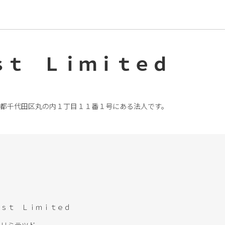
ｓｔ Ｌｉｍｉｔｅｄ
京都千代田区丸の内１丁目１１番１号にある法人です。
ｅｓｔ Ｌｉｍｉｔｅｄ