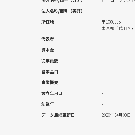
法人名称/商号（カナ）
ヒーロークレス
法人名称/商号（英語）
-
所在地
〒1000005
東京都千代田区
代表者
-
資本金
-
従業員数
-
営業品目
-
事業概要
-
設立年月日
-
創業年
-
データ最終更新日
2020年04月03日