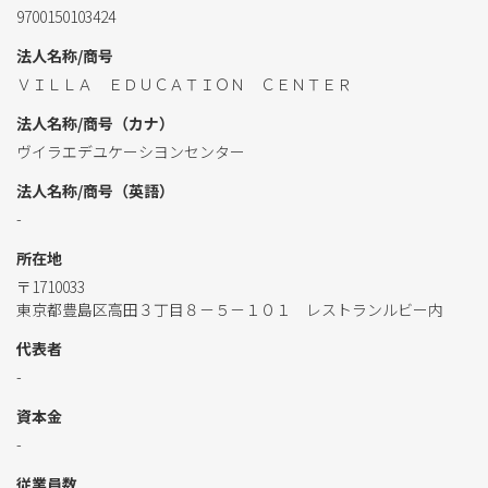
9700150103424
法人名称/商号
ＶＩＬＬＡ ＥＤＵＣＡＴＩＯＮ ＣＥＮＴＥＲ
法人名称/商号（カナ）
ヴイラエデユケーシヨンセンター
法人名称/商号（英語）
-
所在地
〒1710033
東京都豊島区高田３丁目８－５－１０１ レストランルビー内
代表者
-
資本金
-
従業員数