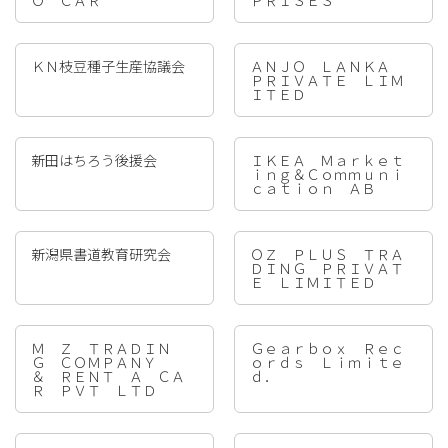
Ｏ ＣＡＲ
ＰＲＩＳＥＳ
ＫＮ枝豆種子生産協議会
ＡＮＪＯ ＬＡＮＫＡ
ＰＲＩＶＡＴＥ ＬＩＭ
ＩＴＥＤ
新田はちろう後援会
ＩＫＥＡ Ｍａｒｋｅｔ
ｉｎｇ＆Ｃｏｍｍｕｎｉ
ｃａｔｉｏｎ ＡＢ
新潟県書道教育研究会
ＯＺ ＰＬＵＳ ＴＲＡ
ＤＩＮＧ ＰＲＩＶＡＴ
Ｅ ＬＩＭＩＴＥＤ
Ｍ Ｚ ＴＲＡＤＩＮ
Ｇｅａｒｂｏｘ Ｒｅｃ
Ｇ ＣＯＭＰＡＮＹ
ｏｒｄｓ Ｌｉｍｉｔｅ
＆ ＲＥＮＴ Ａ ＣＡ
ｄ．
Ｒ ＰＶＴ ＬＴＤ