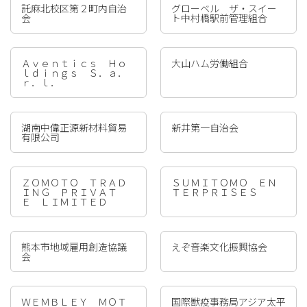
託麻北校区第２町内自治
グローベル ザ・スイー
会
ト中村橋駅前管理組合
Ａｖｅｎｔｉｃｓ Ｈｏ
大山ハム労働組合
ｌｄｉｎｇｓ Ｓ．ａ．
ｒ．ｌ．
湖南中偉正源新材料貿易
新井第一自治会
有限公司
ＺＯＭＯＴＯ ＴＲＡＤ
ＳＵＭＩＴＯＭＯ ＥＮ
ＩＮＧ ＰＲＩＶＡＴ
ＴＥＲＰＲＩＳＥＳ
Ｅ ＬＩＭＩＴＥＤ
熊本市地域雇用創造協議
えぞ音楽文化振興協会
会
ＷＥＭＢＬＥＹ ＭＯＴ
国際獣疫事務局アジア太平