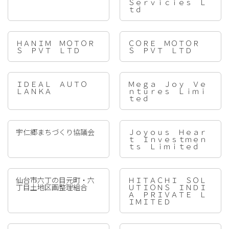
Ｓｅｒｖｉｃｉｅｓ Ｌ
ｔｄ
ＨＡＮＩＭ ＭＯＴＯＲ
ＣＯＲＥ ＭＯＴＯＲ
Ｓ ＰＶＴ ＬＴＤ
Ｓ ＰＶＴ ＬＴＤ
ＩＤＥＡＬ ＡＵＴＯ
Ｍｅｇａ Ｊｏｙ Ｖｅ
ＬＡＮＫＡ
ｎｔｕｒｅｓ Ｌｉｍｉ
ｔｅｄ
宇仁郷まちづくり協議会
Ｊｏｙｏｕｓ Ｈｅａｒ
ｔ Ｉｎｖｅｓｔｍｅｎ
ｔｓ Ｌｉｍｉｔｅｄ
仙台市六丁の目元町・六
ＨＩＴＡＣＨＩ ＳＯＬ
丁目土地区画整理組合
ＵＴＩＯＮＳ ＩＮＤＩ
Ａ ＰＲＩＶＡＴＥ Ｌ
ＩＭＩＴＥＤ