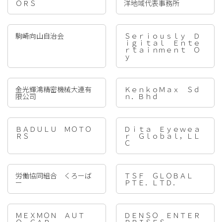
ＯＲＳ
洋地域代表事務所
駒崎向山自治会
Ｓｅｒｉｏｕｓｌｙ Ｄ
ｉｇｉｔａｌ Ｅｎｔｅ
ｒｔａｉｎｍｅｎｔ Ｏ
ｙ
金光輝鴻精密機械大連有
ＫｅｎｋｏＭａｘ Ｓｄ
限公司
ｎ．Ｂｈｄ
ＢＡＤＵＬＵ ＭＯＴＯ
Ｄｉｔａ Ｅｙｅｗｅａ
ＲＳ
ｒ Ｇｌｏｂａｌ，ＬＬ
Ｃ
労働協同組合 くろーば
ＴＳＦ ＧＬＯＢＡＬ
ー
ＰＴＥ．ＬＴＤ．
ＭＥＸＭＯＮ ＡＵＴ
ＤＥＮＳＯ ＥＮＴＥＲ