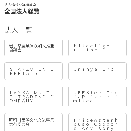
法人情報を詳細検索
全国法人総覧
法人一覧
岩手県農業保険加入推進
ｂｉｔｄｅｌｉｇｈｔｆ
協議会
ｕｌ，ｉｎｃ．
ＳＨＡＹＺＯ ＥＮＴＥ
Ｕｎｉｎｙａ Ｉｎｃ．
ＲＰＲＩＳＥＳ
ＬＡＮＫＡ ＭＵＬＴ
ＪＦＥＳｔｅｅｌＩｎｄ
Ｉ ＴＲＡＤＩＮＧ Ｃ
ｉａＰｒｉｖａｔｅＬｉ
ＯＭＰＡＮＹ
ｍｉｔｅｄ
昭和村民俗文化交流事業
Ｐｒｉｃｅｗａｔｅｒｈ
実行委員会
ｏｕｓｅ Ｃｏｏｐｅｒ
ｓ Ａｄｖｉｓｏｒｙ